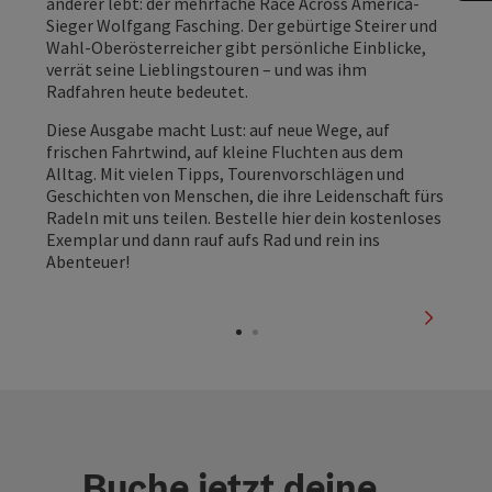
anderer lebt: der mehrfache Race Across America-
Sieger Wolfgang Fasching. Der gebürtige Steirer und
Wahl-Oberösterreicher gibt persönliche Einblicke,
verrät seine Lieblingstouren – und was ihm
Radfahren heute bedeutet.
Diese Ausgabe macht Lust: auf neue Wege, auf
frischen Fahrtwind, auf kleine Fluchten aus dem
Alltag. Mit vielen Tipps, Tourenvorschlägen und
Geschichten von Menschen, die ihre Leidenschaft fürs
Radeln mit uns teilen. Bestelle hier dein kostenloses
Exemplar und dann rauf aufs Rad und rein ins
Abenteuer!
nächste
Buche jetzt deine