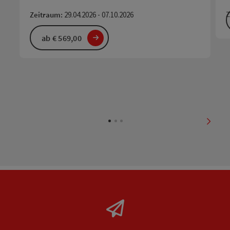
Z
Zeitraum:
29.04.2026 - 07.10.2026
ab € 569,00
nächs