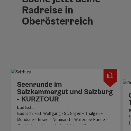
Radreise in
Oberösterreich
Seenrunde im
Salzkammergut und Salzburg
- KURZTOUR
Bad Ischl
B
Bad Ischl – St. Wolfgang - St. Gilgen – Thalgau –
5
Mondsee – Irrsee – Neumarkt – Wallersee Runde –
H
Seekirchen – Eugendorf – Salzburg Dieser…