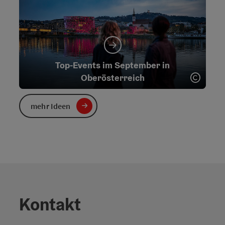
Top-Events im September in
Copyr
Oberösterreich
mehr Ideen
Copyr
Top-Events im August in Oberösterreich
Kontakt