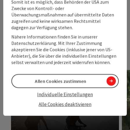
Somit ist es möglich, dass Behörden der USA zum
Zwecke von Kontroll- oder
Noch mehr Tipps
Überwachungsmaßnahmen auf übermittelte Daten
zugreifen und keine wirksamen Rechtsmittel
für deinen
dagegen zur Verfügung stehen.
Radsommer
Nähere Informationen finden Sie in unserer
Datenschutzerklärung. Mit Ihrer Zustimmung
akzeptieren Sie die Cookies (inklusive jener von US-
Anbieter), die Sie über die individuellen Einstellungen
selbst verwalten und jederzeit widerrufen können.
11 traumhafte Biketouren
Allen Cookies zustimmen
Entdecke die 11 liebsten Mountainbiketouren in
Individuelle Einstellungen
Oberösterreich unserer Leser.
O
Alle Cookies deaktivieren