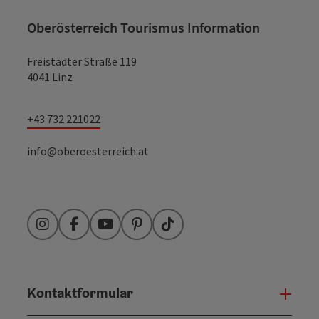
Oberösterreich Tourismus Information
Freistädter Straße 119
4041 Linz
Copyr
Top-Events im Juli in Oberösterreich
+43 732 221022
info@oberoesterreich.at
Instagram
Facebook
YouTube
Pinterest
TikTok
Copyr
Salzkammergut Mountainbike Trophy
Kontaktformular
Konta