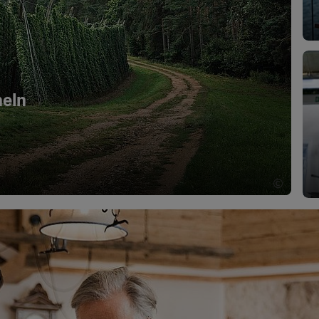
heln
©
Copyri