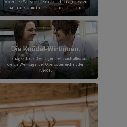
Wo er den Wurstsalat seines Lebens gegessen
hat und warum ihn das so glücklich macht.
©
Copyright öff
Die Knödel-Wirtinnen.
Im Landgasthaus Dieplinger dreht sich alles um
die die Weltkugel der Oberösterreicher: den
Knödel.
©
Copyright öff
ght öffnen