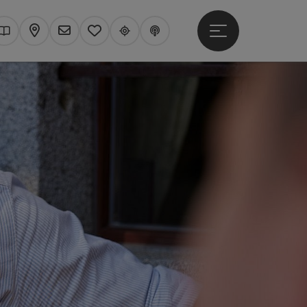
Hauptmenü öffne
hen
Kataloge
Karte
Newsletter
Merkzettel
Upperguide
Podcast