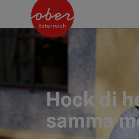
Accesskey
Accesskey
Accesskey
Accesskey
Accesskey
Accesskey
Accesskey
Accesskey
Zum Inhalt
Zur Navigation
Zum Seitenanfang
Zur Kontaktseite
Zur Suche
Zum Impressum
Zu den Hinweisen zur Bedienung der Website
Zur Startseite
[4]
[0]
[7]
[1]
[5]
[3]
[2]
[6]
Hock di h
samma me