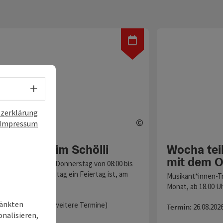
Sprachwahl - Menü öffnen
zerklärung
©
Impressum
fnen
Copyright öffnen
elheiße beim Schölli
Wocha tei
mit dem O
isse gibt´s jeden Donnerstag von 08:00 bis
, falls der Donnerstag ein Feiertag ist, am
Musikant*innen-Tr
h davo…
Monat, ab 18.00 U
ränkten
13.08.2026 / 08:00 (weitere Termine)
Termin:
26.08.2026
onalisieren,