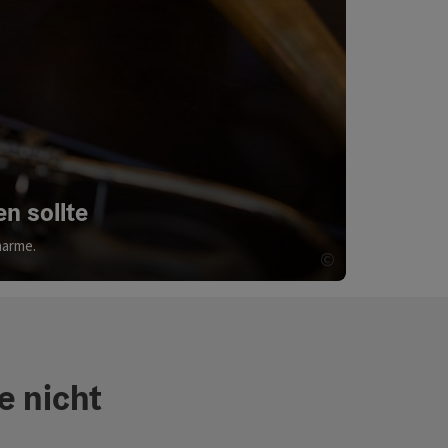
n sollte
harme.
©
Copyright öff
e nicht