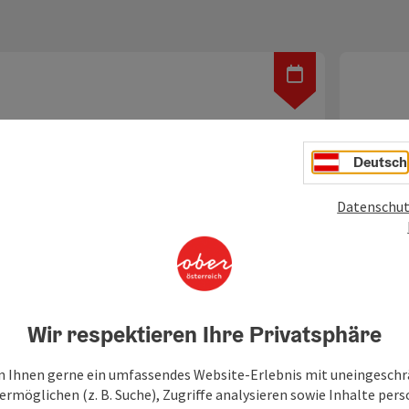
Deutsch
Datenschut
©
Copyright öf
Bierverkostung mit
Kess
Biersommelier
Kesselhe
12:00 Uhr
Verkostung von 8 Bieren inkl. Reiterweckerl und
Wir respektieren Ihre Privatsphäre
Mittwoc
Wirtshaustapas mit dem geprüften Biersommelier.
100 verschiedene Bier…
 Ihnen gerne ein umfassendes Website-Erlebnis mit uneingesch
Termin:
rmöglichen (z. B. Suche), Zugriffe analysieren sowie Inhalte pers
Termin:
13.08.2026 / 18:30 (weitere Termine)