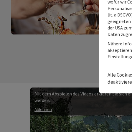
wofür wir C
Personalisie
lit. a DSGV
geeigneten 
©
der USA zu
Daten zugre
Copyri
Nähere Info
akzeptieren 
Einstellung
Alle Cookie
deaktivier
Mit dem Abspielen des Videos erklären Sie sich 
werden.
Ablehnen