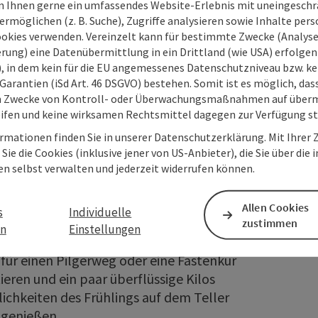
 Ihnen gerne ein umfassendes Website-Erlebnis mit uneingesch
rmöglichen (z. B. Suche), Zugriffe analysieren sowie Inhalte pers
ookies verwenden. Vereinzelt kann für bestimmte Zwecke (Analyse
rung) eine Datenübermittlung in ein Drittland (wie USA) erfolgen (
O), in dem kein für die EU angemessenes Datenschutzniveau bzw. ke
Garantien (iSd Art. 46 DSGVO) bestehen. Somit ist es möglich, da
m Zwecke von Kontroll- oder Überwachungsmaßnahmen auf überm
ifen und keine wirksamen Rechtsmittel dagegen zur Verfügung s
rmationen finden Sie in unserer Datenschutzerklärung. Mit Ihre
Sie die Cookies (inklusive jener von US-Anbieter), die Sie über die 
en selbst verwalten und jederzeit widerrufen können.
 Oberösterreich
Allen Cookies
s
Individuelle
zustimmen
en
Einstellungen
Natur. Das ist die beste Zeit für eine
 für einen Pilgerweg oder eine Fastenkur
eren und ein paar überflüssige Kilos
ichkeiten des Frühlings auf dem Teller
 genießen.