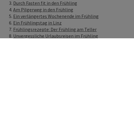
Durch Fasten fit in den Frühling
Am Pilgerweg in den Frühling
Ein verlängertes Wochenende im Frühling
Ein Frühlingstag in Linz
Frühlingsrezepte: Der Frühling am Teller
Unvergessliche Urlaubsreisen im Frühling
Frühlingsangebote in Oberösterreich
ght öffnen
h saftige Grün, das langsam