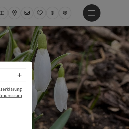
Hauptmenü öffne
hen
Kataloge
Karte
Newsletter
Merkzettel
Upperguide
Podcast
Sprachwahl - Menü öffnen
zerklärung
Impressum